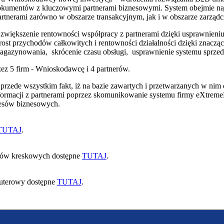
dokumentów z kluczowymi partnerami biznesowymi. System obejmie na
partnerami zarówno w obszarze transakcyjnym, jak i w obszarze zarząd
większenie rentowności współpracy z partnerami dzięki usprawnieni
ost przychodów całkowitych i rentowności działalności dzięki znacz
agazynowania, skrócenie czasu obsługi, usprawnienie systemu sprzed
ez 5 firm - Wnioskodawcę i 4 partnerów.
 przede wszystkim fakt, iż na bazie zawartych i przetwarzanych w ni
ormacji z partnerami poprzez skomunikowanie systemu firmy eXtreme
cesów biznesowych.
TUTAJ
.
odów kreskowych dostępne
TUTAJ
.
puterowy dostępne
TUTAJ
.