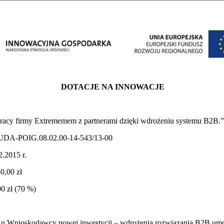
DOTACJE NA INNOWACJE
racy firmy Extrememem z partnerami dzięki wdrożeniu systemu B2B.”
UDA-POIG.08.02.00-14-543/13-00
2.2015 r.
0,00 zł
0 zł (70 %)
u u Wnioskodawcy nowej inwestycji – wdrożenia rozwiązania B2B umo