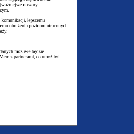
jważniejsze obszary
czym.
u komunikacji, lepszemu
ącemu obniżeniu poziomu utraconych
aży.
m danych możliwe będzie
Mem z partnerami, co umożliwi